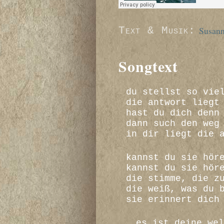
Text & Musik:
Susan
Songtext
du stellst so vie
die antwort liegt
hast du dich denn
dann such den weg
in dir liegt die 
kannst du sie hör
kannst du sie hör
die stimme, die z
die weiß, was du 
sie erinnert dich
es ist deine wel