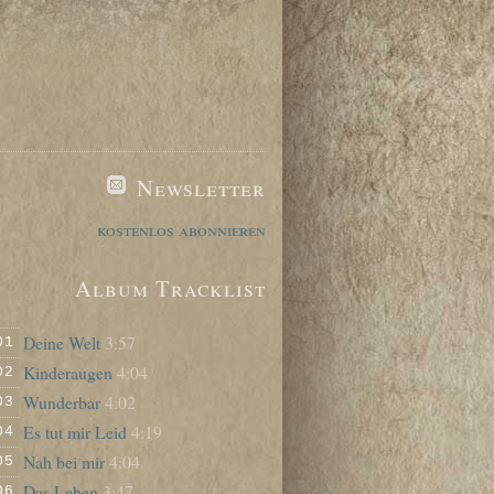
Newsletter
kostenlos abonnieren
Album Tracklist
Deine Welt
3:57
01
Kinderaugen
4:04
02
Wunderbar
4:02
03
Es tut mir Leid
4:19
04
Nah bei mir
4:04
05
Das Leben
3:47
06