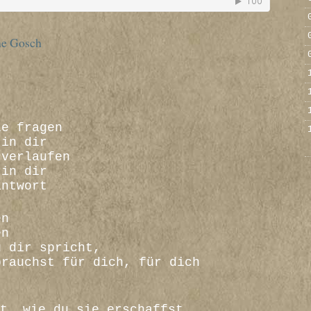
ne Gosch
le fragen
 in dir
 verlaufen
 in dir
antwort
en
en
u dir spricht,
brauchst für dich, für dich
t, wie du sie erschaffst