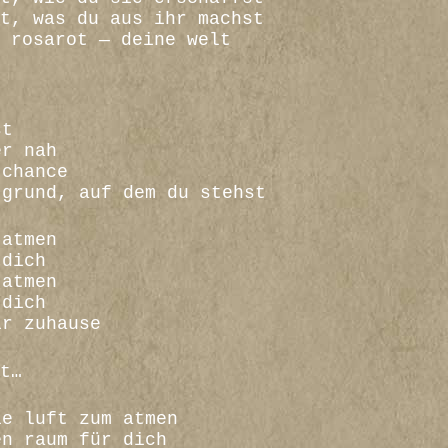
t, was du aus ihr machst
 rosarot — deine welt
st
er nah
 chance
 grund, auf dem du stehst
 atmen
 dich
 atmen
 dich
ir zuhause
t…
ie luft zum atmen
en raum für dich