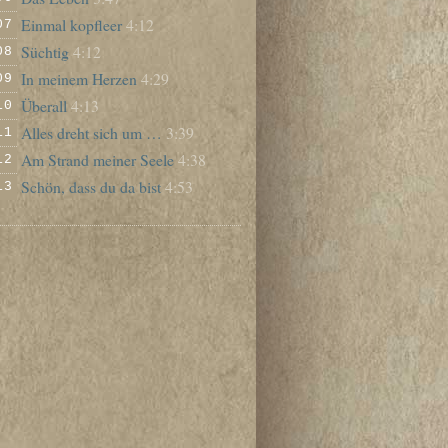
Einmal kopfleer
4:12
07
Süchtig
4:12
08
In meinem Herzen
4:29
09
Überall
4:13
10
Alles dreht sich um …
3:39
11
Am Strand meiner Seele
4:38
12
Schön, dass du da bist
4:53
13